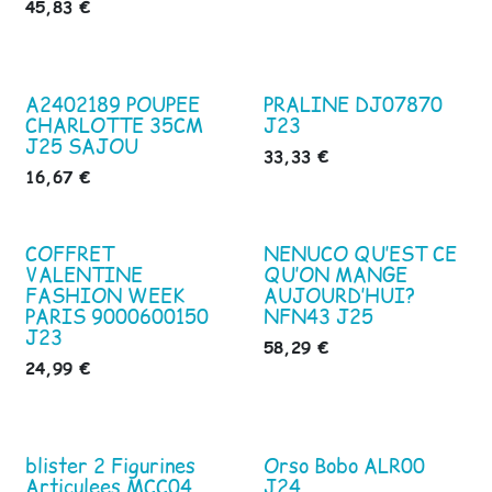
45,83
€
A2402189 POUPEE
PRALINE DJ07870
CHARLOTTE 35CM
J23
J25 SAJOU
33,33
€
16,67
€
COFFRET
NENUCO QU’EST CE
VALENTINE
QU’ON MANGE
FASHION WEEK
AUJOURD’HUI?
PARIS 9000600150
NFN43 J25
J23
58,29
€
24,99
€
blister 2 Figurines
Orso Bobo ALR00
Articulees MCC04
J24