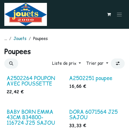
Se rendre au contenu
...
Jouets
Poupees
Poupees
Liste de prix
Trier par
A2502264 POUPON
A2502251 poupee
AVEC POUSSETTE
16,66
€
22,42
€
BABY BORN EMMA
DORA 6071564 J25
43CM 834800-
SAJOU
116724 J25 SAJOU
33,33
€