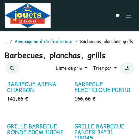
Se rendre au contenu
...
Amenagement de l'exterieur
Barbecues, planchas, grills
Barbecues, planchas, grills
Liste de prix
Trier par
BARBECUE ARENA
BARBECUE
CHARBON
ELECTRIQUE PG8118
141,66
€
166,66
€
GRILLE BARBECUE
GRILLE BARBECUE
RONDE 50CM 118042
PANIER 34*31
118045