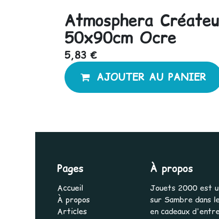
Atmosphera Créateur
50x90cm Ocre
5,83
€
AJOUTER AU PANIER
Pages
À propos
Accueil
Jouets 2000 est une
À propos
sur Sambre dans le
Articles
en cadeaux d'entrep