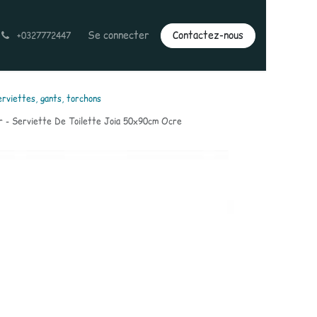
Se connecter
Contactez-nous
+0327772447
erviettes, gants, torchons
r - Serviette De Toilette Joia 50x90cm Ocre