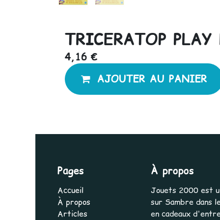
TRICERATOP PLAY
4,16
€
AJOUTER AU PANIER
Pages
À propos
Accueil
Jouets 2000 est une
À propos
sur Sambre dans le
Articles
en cadeaux d'entrep