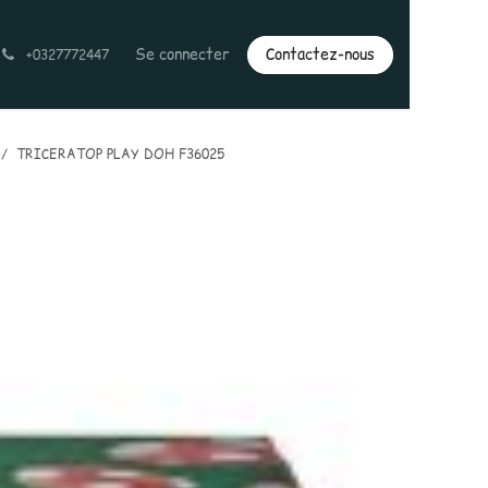
Se connecter
Contactez-nous
+0327772447
TRICERATOP PLAY DOH F36025