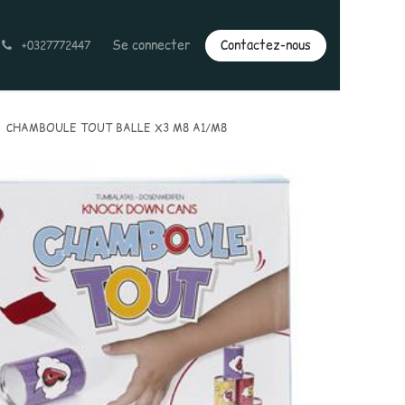
Se connecter
Contactez-nous
+0327772447
CHAMBOULE TOUT BALLE X3 M8 A1/M8