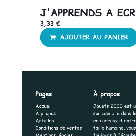
J'APPRENDS A ECR
3,33
€
AJOUTER AU PANIER
Pages
À propos
Accueil
Jouets 2000 est une
À propos
sur Sambre dans le
Articles
en cadeaux d'entrep
Conditions de ventes
taille humaine, vo
Mentions légales
toujours à l'écout