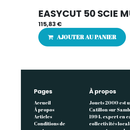
EASYCUT 50 SCIE 
115,83
€
AJOUTER AU PANIER
Pages
À propos
Accueil
Jouets 2000 est u
À propos
Catillon sur Samb
Articles
1994, expert en c
Conditions de
collectivités loca