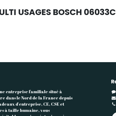
MULTI USAGES BOSCH 06033
R
ne entreprise familiale situé à
re dans le Nord de la France depuis
adeaux d'entreprise, CE, CSE et
les à taille humaine, vous