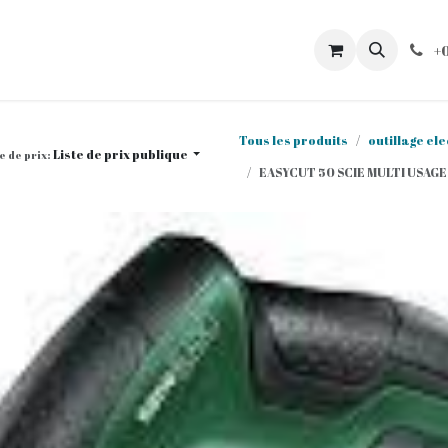
BC
Commandes
Mon compte
Catalogues
Contacte
+
Tous les produits
outillage el
Liste de prix publique
e de prix:
EASYCUT 50 SCIE MULTI USA