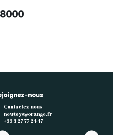
C8000
ejoignez-nous
Contactez-nous
newtoys@orange.fr
+33 3 27 77 24 47