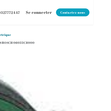
z-nous
Se connecter
0327772447
Contactez-nous
ectrique
GES BOSCH 06033C8000