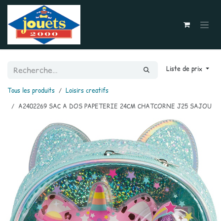
Se rendre au contenu
Liste de prix
Tous les produits
Loisirs creatifs
A2402269 SAC A DOS PAPETERIE 24CM CHATCORNE J25 SAJOU