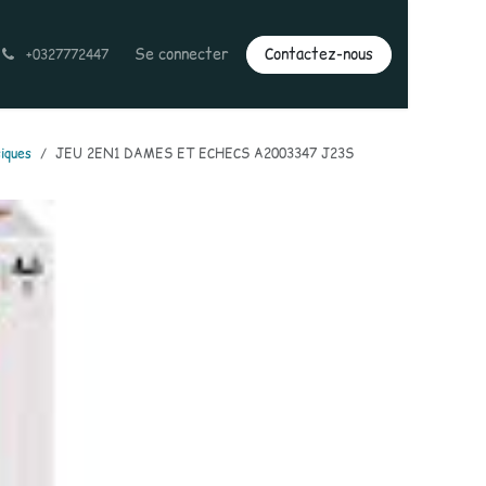
Se connecter
Contactez-nous
+0327772447
siques
JEU 2EN1 DAMES ET ECHECS A2003347 J23S