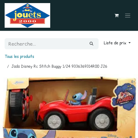
Se rendre au contenu
Liste de prix
Tous les produits
Jada Disney Rc Stitch Buggy 1/24 9336369314R00 J26