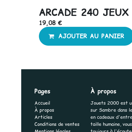
ARCADE 240 JEUX
19,08
€
AJOUTER AU PANIER
Pages
À propos
Accueil
Jouets 2000 est une
À propos
sur Sambre dans le
Articles
en cadeaux d'entrep
Conditions de ventes
taille humaine, vo
Mentions légales
toujours à l'écout