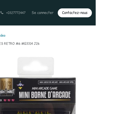
Se connecter
Contactez-nous
+0327772447
ideo
S RETRO M6 MG3314 J26