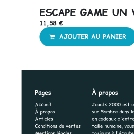
ESCAPE GAME UN 
11,58
€
AJOUTER AU PANIER
Pages
À propos
Accueil
Jouets 2000 est une
À propos
sur Sambre dans le
Articles
en cadeaux d'entrep
Conditions de ventes
taille humaine, vo
Mentions légales
toujours à l'écout