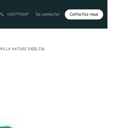
Se connecter
Contactez-nous
+0327772447
S LA NATURE 53001 J26