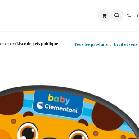
BC
Commandes
Mon compte
Catalogues
Contacte
+
Liste de prix publique
e de prix:
Tous les produits
Eveil et sens