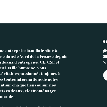
R
ne entreprise familiale situé à
re dans le Nord de la France depuis
adeaux d'entreprise, CE, CSE et
les à taille humaine, vous
éritables passionnés toujours à
ez toutes informations de notre
nt sur chaque liens ou sur nos
uets cadeaux, électroménager
demande.