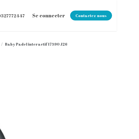
z-nous
Se connecter
0327772447
Contactez-nous
Baby Padel interactif 17590 J26