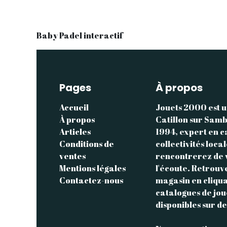
Baby Padel interactif
Pages
À propos
Accueil
Jouets 2000 est u
À propos
Catillon sur Samb
Articles
1994, expert en c
Conditions de
collectivités loca
ventes
rencontrerez de v
Mentions légales
l'écoute. Retrouv
Contactez-nous
magasin en cliqua
catalogues de jo
disponibles sur 