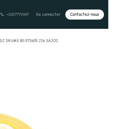
Se connecter
Contactez-nous
+0327772447
 DJ DRUMS 80-572605 J26 SAJOI