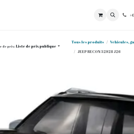
BC
Commandes
Mon compte
Catalogues
Contacte
+
Tous les produits
Vehicules, ga
Liste de prix publique
e de prix:
JEEP RECON 52928 J26