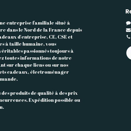
R
ne entreprise familiale situé à
re dans le Nord de la France depuis
adeaux d'entreprise, CE, CSE et
les à taille humaine, vous
éritables passionnés toujours à
ez toutes informations de notre
nt sur chaque liens ou sur nos
uets cadeaux, électroménager
demande.
des produits de qualité à des prix
oncurrences. Expédition possible ou
n.