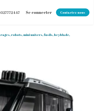
z-nous
Se connecter
0327772447
Contactez-nous
rages, robots, mini univers, fusils, beyblade,