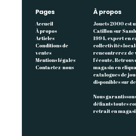
Pages
À propos
Accueil
Jouets 2000 est u
À propos
Catillon sur Samb
Articles
1994, expert en c
Conditions de
collectivités loca
ventes
rencontrerez de v
Mentions légales
l'écoute. Retrouv
Contactez-nous
magasin en cliqua
catalogues de jo
disponibles sur 
Nous garantissons 
défiants toutes c
retrait en magasi