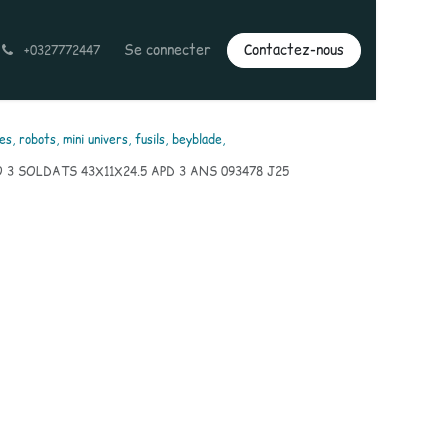
Se connecter
Contactez-nous
+0327772447
es, robots, mini univers, fusils, beyblade,
3 SOLDATS 43X11X24.5 APD 3 ANS 093478 J25