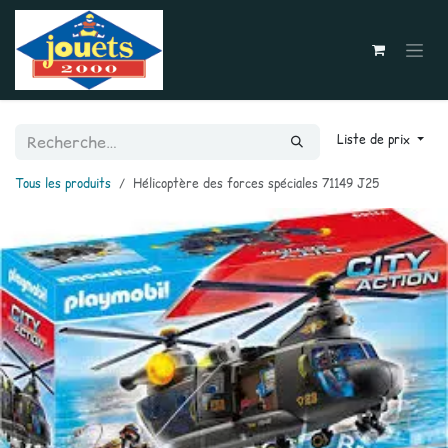
Se rendre au contenu
Liste de prix
Tous les produits
Hélicoptère des forces spéciales 71149 J25