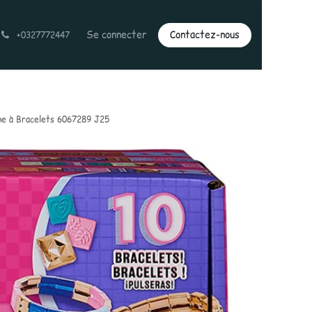
Se connecter
Contactez-nous
+0327772447
e à Bracelets 6067289 J25