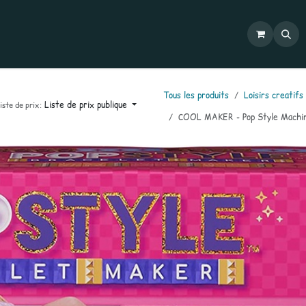
Commandes
Mon compte
Catalogues
Contactez-nous
Tous les produits
Loisirs creatifs
Liste de prix publique
iste de prix:
COOL MAKER - Pop Style Machin