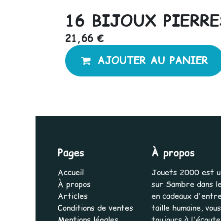
16 BIJOUX PIERR
21,66
€
AJOUTER AU PANIER
Pages
À propos
Accueil
Jouets 2000 est une
À propos
sur Sambre dans le
Articles
en cadeaux d'entrep
Conditions de ventes
taille humaine, vo
Mentions légales
toujours à l'écout