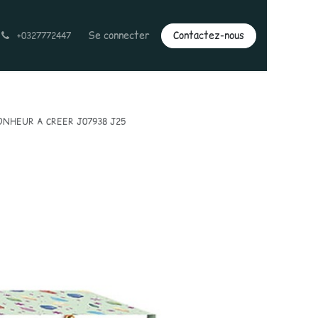
Se connecter
Contactez-nous
+0327772447
ONHEUR A CREER J07938 J25