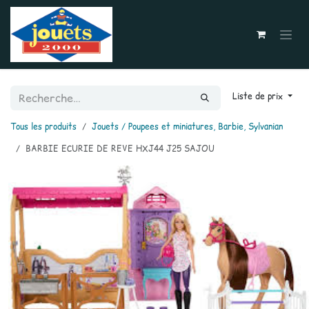
Se rendre au contenu
Liste de prix
Tous les produits
Jouets / Poupees et miniatures, Barbie, Sylvanian
BARBIE ECURIE DE REVE HXJ44 J25 SAJOU