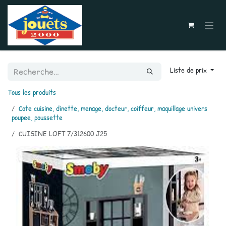
Se rendre au contenu
Liste de prix
Tous les produits
Cote cuisine, dinette, menage, docteur, coiffeur, maquillage univers
poupee, poussette
CUISINE LOFT 7/312600 J25