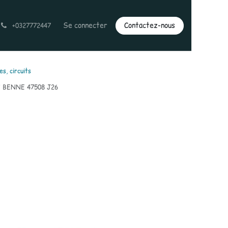
Se connecter
Contactez-nous
+0327772447
es, circuits
BENNE 47508 J26