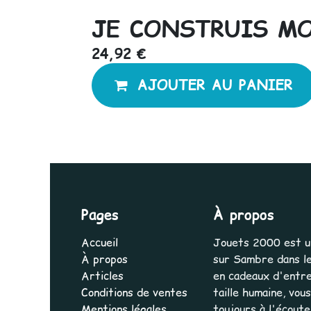
JE CONSTRUIS MO
24,92
€
AJOUTER AU PANIER
Pages
À propos
Accueil
Jouets 2000 est une
À propos
sur Sambre dans le
Articles
en cadeaux d'entrep
Conditions de ventes
taille humaine, vo
Mentions légales
toujours à l'écout