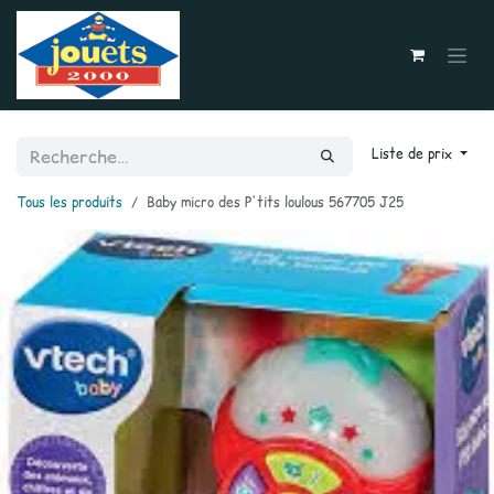
Se rendre au contenu
Liste de prix
Tous les produits
Baby micro des P'tits loulous 567705 J25