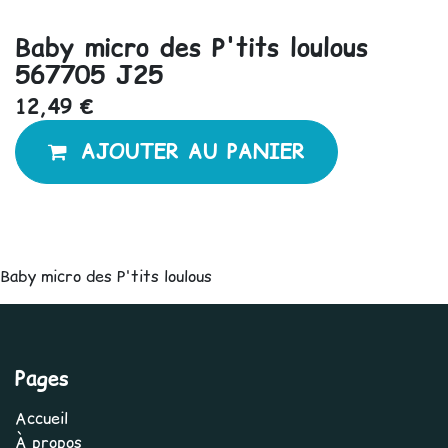
Baby micro des P'tits loulous
567705 J25
12,49
€
AJOUTER AU PANIER
Baby micro des P'tits loulous
Pages
Accueil
À propos