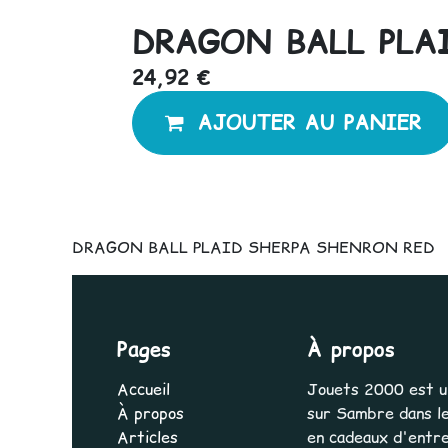
DRAGON BALL PLA
24,92
€
AJOUTER AU PANIER
DRAGON BALL PLAID SHERPA SHENRON RED
Pages
À propos
Accueil
Jouets 2000 est une
À propos
sur Sambre dans le
Articles
en cadeaux d'entrep