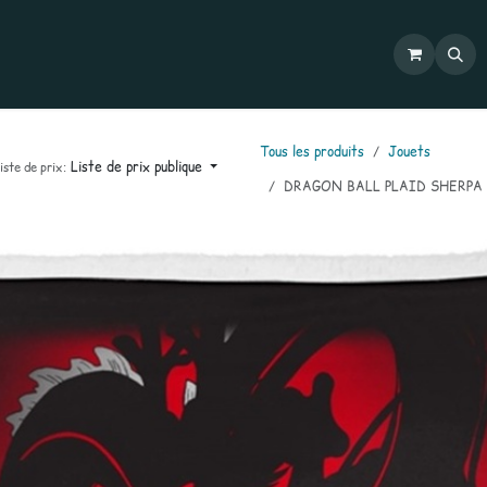
Commandes
Mon compte
Catalogues
Contactez-nous
Tous les produits
Jouets
Liste de prix publique
iste de prix:
DRAGON BALL PLAID SHERPA