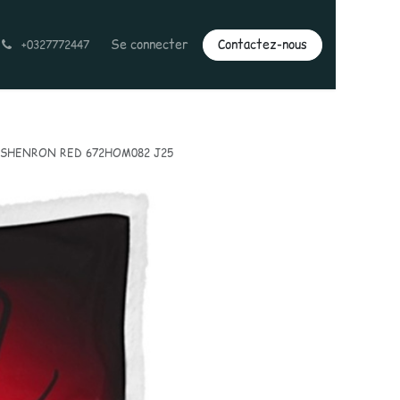
Se connecter
Contactez-nous
+0327772447
 SHENRON RED 672HOM082 J25