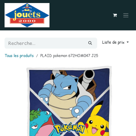
Se rendre au contenu
Liste de prix
Tous les produits
PLAID pokemon 672HOM047 J25