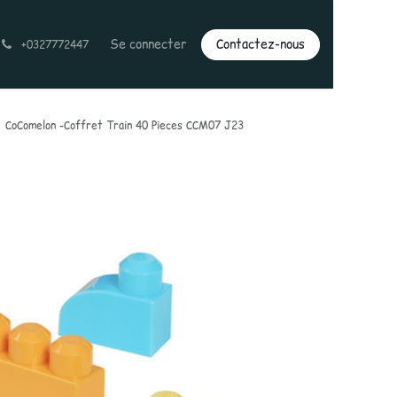
Se connecter
Contactez-nous
+0327772447
CoComelon -Coffret Train 40 Pieces CCM07 J23